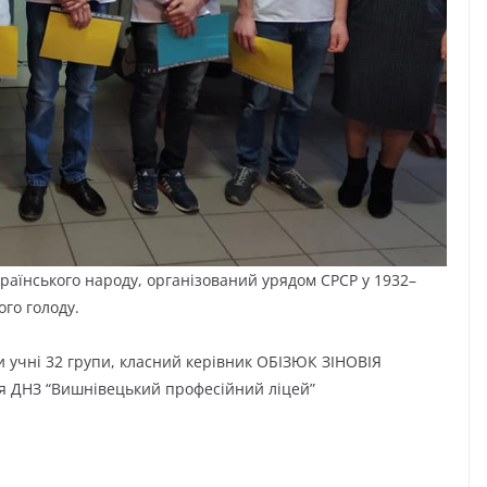
раїнського народу, організований урядом СРСР у 1932–
го голоду.
 учні 32 групи, класний керівник ОБІЗЮК ЗІНОВІЯ
я ДНЗ “Вишнівецький професійний ліцей”