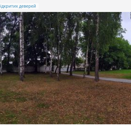
ідкритих деверей
Івана Гавдиди
я підсумків
итячо-юнацької
отичної гри
)
 ПАМ’ЯТІ