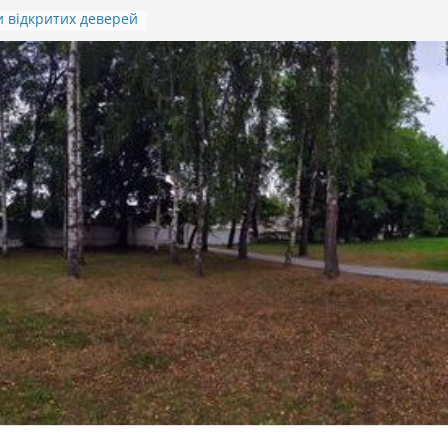
 відкритих деверей
м.Івана Гавдиди
ття підсумків
 дитячо-юнацької
ріотичної гри
а”)
ОД ПАМ’ЯТІ