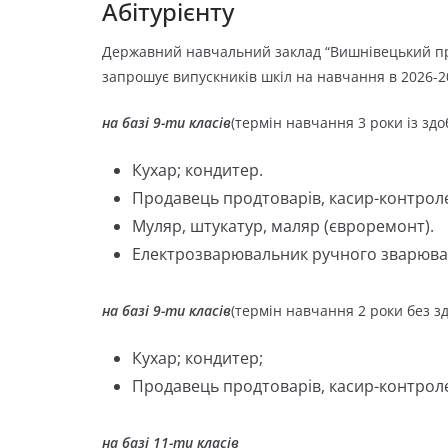
Абітурієнту
Державний навчальний заклад “Вишнівецький пр
запрошує випускників шкіл на навчання в 2026-2
на базі 9-ти класів
(термін навчання 3 роки із здо
Кухар; кондитер.
Продавець продтоварів, касир-контроле
Муляр, штукатур, маляр (євроремонт).
Електрозварювальник ручного зварюв
на базі 9-ти класів
(термін навчання 2 роки без зд
Кухар; кондитер;
Продавець продтоварів, касир-контрол
на базі 11-ти класів