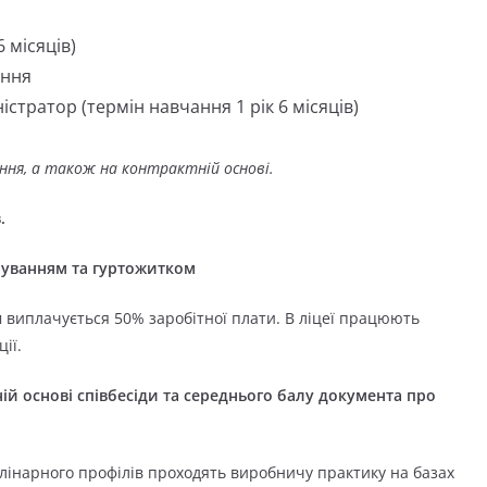
 місяців)
ання
стратор (термін навчання 1 рік 6 місяців)
ння, а також на контрактній основі.
.
рчуванням
та гуртожитком
 виплачується 50% заробітної плати. В ліцеї працюють
ії.
ій основі співбесіди та середнього балу документа про
улінарного профілів проходять виробничу практику на базах