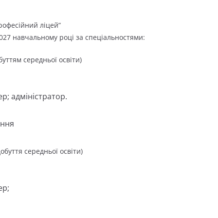
офесійний ліцей”
027 навчальному році за спеціальностями:
буттям середньої освіти)
р; адміністратор.
ання
обуття середньої освіти)
ер;