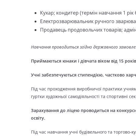
Кухар; кондитер (термін навчання 1 рік 6
Електрозварювальник ручного зварюв
Продавець продовольчих товарів; адміні
Навчання проводиться згідно державного замовле
Приймаються юнаки і дівчата віком від 15 років
Учні забезпечуються стипендією, частково ха
Під час проходження виробничої практики учням
гуртки художньої самодіяльності та спортивні секц
Зарахування до ліцею проводиться на конкурсн
освіту.
Під час навчання учні будівельного та торгово-к