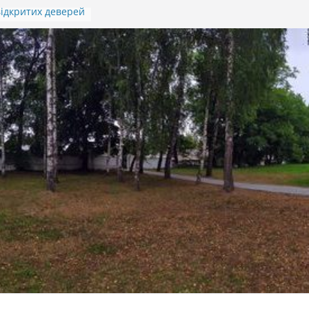
ідкритих деверей
Івана Гавдиди
я підсумків
итячо-юнацької
отичної гри
)
 ПАМ’ЯТІ