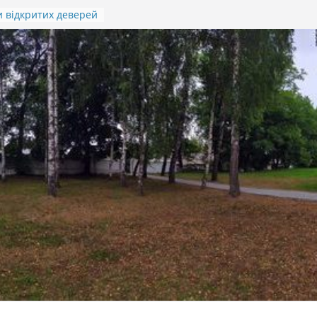
 відкритих деверей
м.Івана Гавдиди
ття підсумків
 дитячо-юнацької
ріотичної гри
а”)
ОД ПАМ’ЯТІ