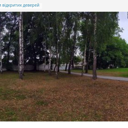
 відкритих деверей
м.Івана Гавдиди
ття підсумків
 дитячо-юнацької
ріотичної гри
а”)
ОД ПАМ’ЯТІ