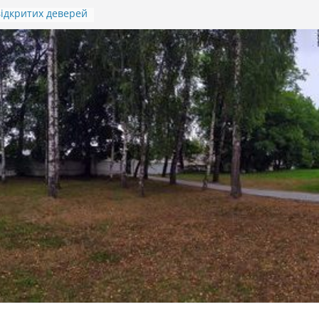
ідкритих деверей
Івана Гавдиди
я підсумків
итячо-юнацької
отичної гри
)
 ПАМ’ЯТІ