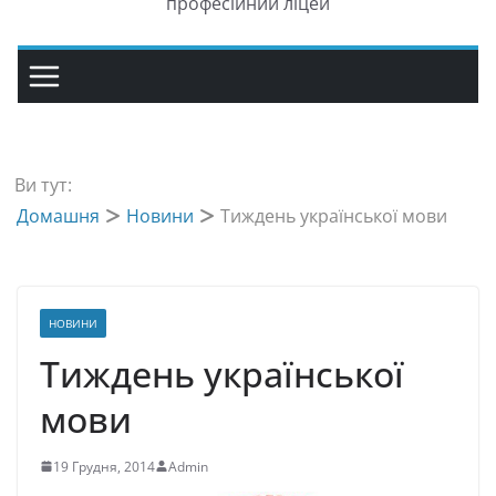
професійний ліцей
Ви тут:
Домашня
Новини
Тиждень української мови
НОВИНИ
Тиждень української
мови
19 Грудня, 2014
Admin