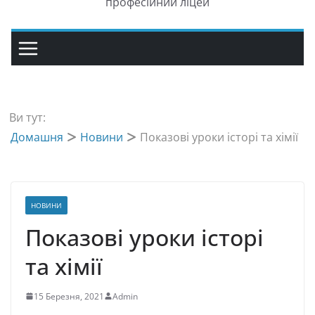
професійний ліцей
Ви тут:
Домашня
Новини
Показові уроки історі та хімії
НОВИНИ
Показові уроки історі
та хімії
15 Березня, 2021
Admin