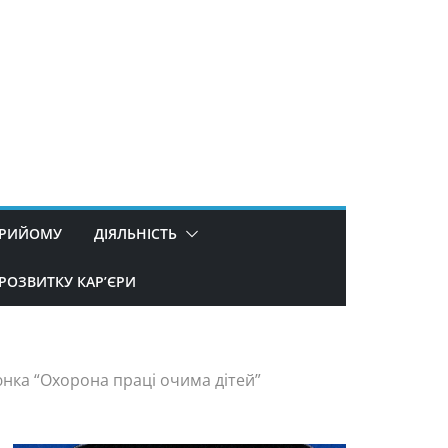
ПРИЙОМУ
ДІЯЛЬНІСТЬ
РОЗВИТКУ КАР’ЄРИ
нка “Охорона праці очима дітей”