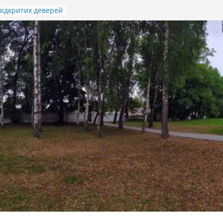
відкритих деверей
.Івана Гавдиди
я підсумків
дитячо-юнацької
отичної гри
)
 ПАМ’ЯТІ