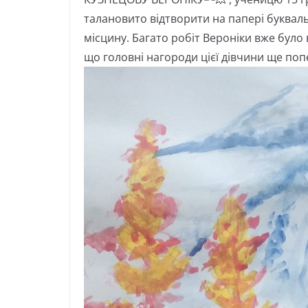
талановито відтворити на папері буквальн
місцину. Багато робіт Вероніки вже було
що головні нагороди цієї дівчини ще поп