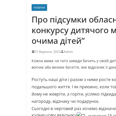
НОВИНИ
Про підсумки обласн
конкурсу дитячого 
очима дітей”
31 Березня, 2023
Admin
Кожна мама чи тато завжди бачить у своїй дит
вогник або велике багаття, яке відрізняє її дон
Ростуть наші діти і разом з ними росте 
подальшого життя. І як приємно, коли то
йому не жевріти, а горіти, усіляко підки
нагороду, відзнаку чи подарунок.
Сьогодні в черговий раз хочемо відзнач
КУЗНЕЦОВУ ВЕРОНІКУ
, ученицю 15 г