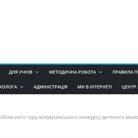
ДЛЯ УЧНІВ
МЕТОДИЧНА РОБОТА
ПРАВИЛА 
ИХОЛОГА
АДМІНІСТРАЦІЯ
МИ В ІНТЕРНЕТІ
ЦЕНТР 
 обласного туру всеукраїнського конкурсу дитячого малю