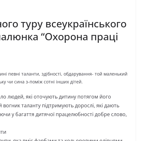
ого туру всеукраїнського
малюнка “Охорона праці
ині певні таланти, здібності, обдарування- той маленький
ьку чи сина з-поміж сотні інших дітей.
коло людей, які оточують дитину потягом його
й вогник таланту підтримують дорослі, які дають
даючи у багаття дитячої працелюбності добре слово,
ити
рупи, яка вміє фарбами та кольоровими олівцями