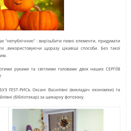
ває “непублічною” : вирізьбити певні елементи, придумати
и ,використовуючи щоразу цікавіші способи. Без такої
ним.
отими руками та світлими головами двох наших СЕРГІЇВ
?
УЗ FEST-РИСЬ Оксані Василівні (викладач економіки) та
лівні (бібліотекар) за шикарну фотозону.