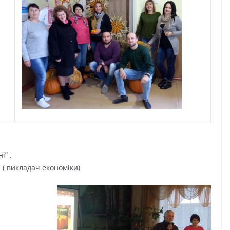
і” .
 ( викладач економіки)