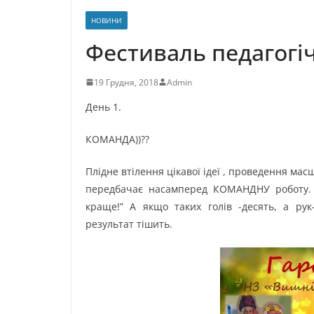
НОВИНИ
Фестиваль педагогіч
19 Грудня, 2018
Admin
День 1.
КОМАНДА))??
Плідне втілення цікавої ідеї , проведення ма
передбачає насамперед КОМАНДНУ роботу. А
краще!” А якщо таких голів -десять, а рук
результат тішить.