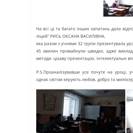
На всі ці та багато інших запитань дала ві
ліцей” РИСЬ ОКСАНА ВАСИЛІВНА,
яка разом з учнями 32 групи презентувала урок
45 хвилин промайнули швидко, адже виклада
методи: цікаву презентацію, інте
лектуальні в
P.S.Проаналізувавши усе почуте на уроці, у
однак світом керують любов, добро та милосер