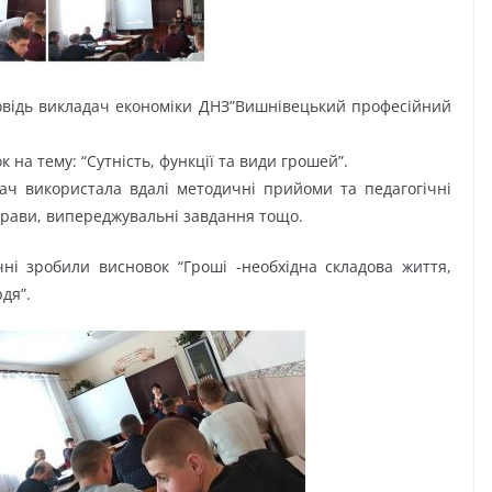
дповідь викладач економіки ДНЗ”Вишнівецький професійний
 на тему: “Сутність, функції та види грошей”.
ч використала вдалі методичні прийоми та педагогічні
прави, випереджувальні завдання тощо.
чні зробили висновок “Гроші -необхідна складова життя,
дя”.