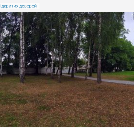
ідкритих деверей
Івана Гавдиди
я підсумків
итячо-юнацької
отичної гри
)
 ПАМ’ЯТІ