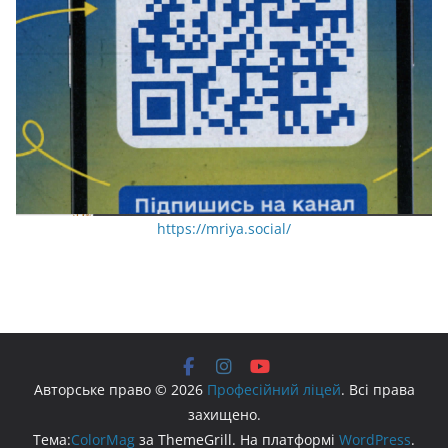
https://mriya.social/
Авторське право © 2026
Професійний ліцей
. Всі права
захищено.
Тема:
ColorMag
за ThemeGrill. На платформі
WordPress
.