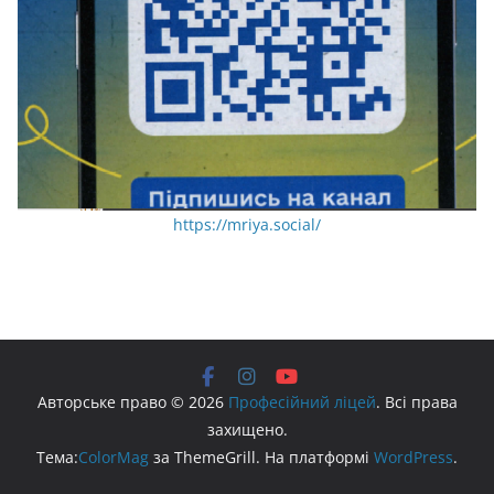
https://mriya.social/
Авторське право © 2026
Професійний ліцей
. Всі права
захищено.
Тема:
ColorMag
за ThemeGrill. На платформі
WordPress
.