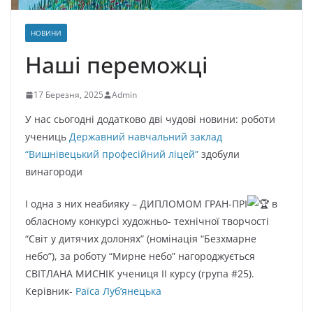
НОВИНИ
Наші переможці
17 Березня, 2025
Admin
У нас сьогодні додатково дві чудові новини: роботи
учениць
Державний навчальний заклад
“Вишнівецький професійний ліцей”
здобули
винагороди
І одна з них неабияку – ДИПЛОМОМ ГРАН-ПРІ
в
обласному конкурсі художньо- технічної творчості
“Світ у дитячих долонях” (номінація “Безхмарне
небо”), за роботу “Мирне небо” нагороджується
СВІТЛАНА МИСНІК учениця ІІ курсу (група #25).
Керівник-
Раїса Луб’янецька