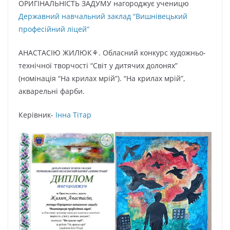
ОРИГІНАЛЬНІСТЬ ЗАДУМУ нагороджує ученицю
Державний навчальний заклад “Вишнівецький
професійний ліцей”
АНАСТАСІЮ ЖИЛЮК⚘️. Обласний конкурс художньо-
технічної творчості “Світ у дитячих долонях”
(номінація “На крилах мрій”). “На крилах мрій”,
акварельні фарби.
Керівник-
Інна Тітар