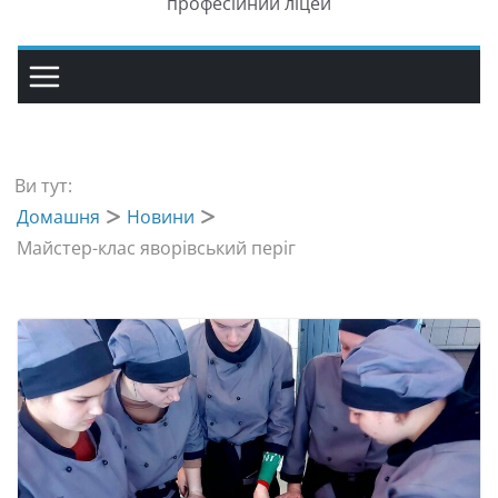
професійний ліцей
Ви тут:
Домашня
Новини
Майстер-клас яворівський періг