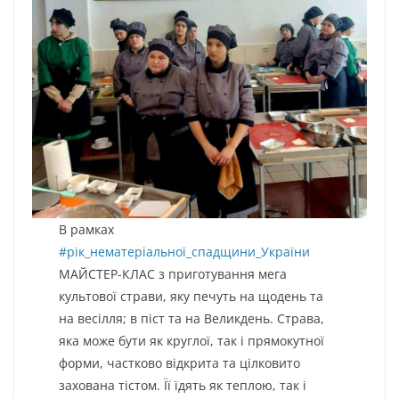
В рамках
#рік_нематеріальної_спадщини_України
МАЙСТЕР-КЛАС з приготування мега
культової страви, яку печуть на щодень та
на весілля; в піст та на Великдень. Страва,
яка може бути як круглої, так і прямокутної
форми, частково відкрита та цілковито
захована тістом. Її їдять як теплою, так і