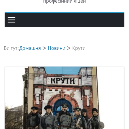
професійний ліцей
Ви тут:
Домашня
Новини
Крути