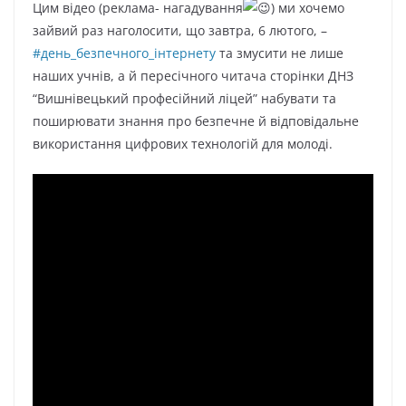
Цим відео (реклама- нагадування
) ми хочемо
зайвий раз наголосити, що завтра, 6 лютого, –
#день_безпечного_інтернету
та змусити не лише
наших учнів, а й пересічного читача сторінки ДНЗ
“Вишнівецький професійний ліцей” набувати та
поширювати знання про безпечне й відповідальне
використання цифрових технологій для молоді.