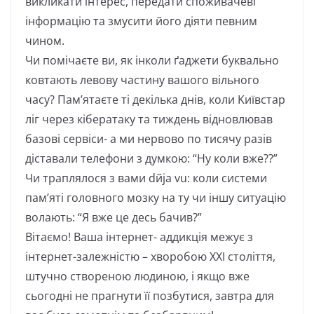
викликати інтерес, передати споживачеві
інформацію та змусити його діяти певним
чином.
Чи помічаєте ви, як інколи ґаджети буквально
ковтають левову частину вашого вільного
часу? Пам’ятаєте ті декілька днів, коли Kиївстар
ліг через кібератаку та тиждень відновлював
базові сервіси- а ми нервово по тисячу разів
діставали телефони з думкою: “Ну коли вже??”
Чи траплялося з вами dйjа vu: коли системи
пам’яті головного мозку на ту чи іншу ситуацію
волають: “Я вже це десь бачив?”
Вітаємо! Ваша інтернет- аддикція межує з
інтернет-залежністю – хворобою XXI століття,
штучно створеною людиною, і якщо вже
сьогодні не прагнути її позбутися, завтра для