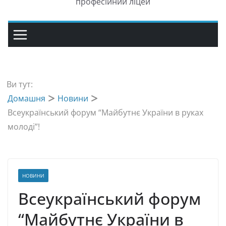
професійний ліцей
Ви тут:
Домашня
Новини
Всеукраїнський форум “Майбутнє України в руках
молоді”!
НОВИНИ
Всеукраїнський форум
“Майбутнє України в