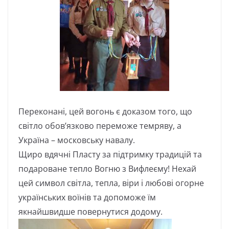
Переконані, цей вогонь є доказом того, що
світло обов’язково переможе темряву, а
Україна – московську навалу.
Щиро вдячні Пласту за підтримку традицій та
подароване тепло Вогню з Вифлеєму! Нехай
цей символ світла, тепла, віри і любові огорне
українських воїнів та допоможе їм
якнайшвидше повернутися додому.