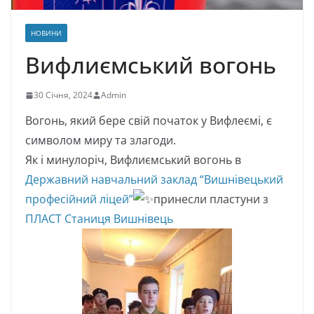
НОВИНИ
Вифлиємський вогонь
30 Січня, 2024
Admin
Вогонь, який бере свій початок у Вифлеємі, є
символом миру та злагоди.
Як і минулоріч, Вифлиємський вогонь в
Державний навчальний заклад “Вишнівецький
професійний ліцей”
принесли пластуни з
ПЛАСТ Станиця Вишнівець