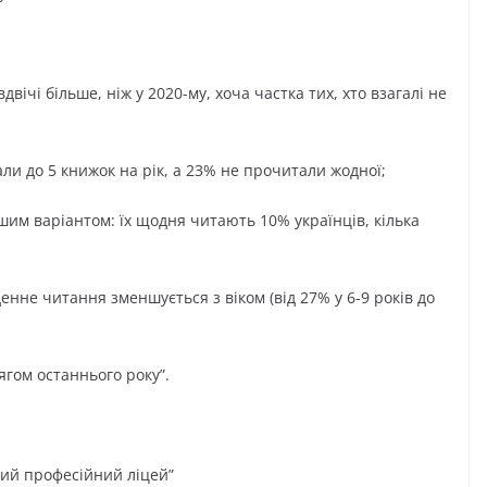
двічі більше, ніж у 2020-му, хоча частка тих, хто взагалі не
али до 5 книжок на рік, а 23% не прочитали жодної;
им варіантом: їх щодня читають 10% українців, кілька
енне читання зменшується з віком (від 27% у 6-9 років до
ягом останнього року”.
кий професійний ліцей”