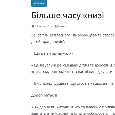
НОВИНИ
Більше часу книзі
7 Січня, 2026
Admin
Всі світлини власного *виробництва та створ
дітей
працівників).
– Що це ви придумали?
– Це візуальні рекомедації дітям та дорослим.
книг, тому раптом хтось з вас візьме до уваги.
– Ви справді думаєте, що хтось з наших це чи
Дорогі батьки!
А як давно ви читали книгу та власним прикла
завітати в книгарню та купити собі щось для д