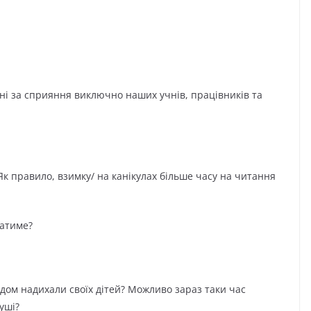
ені за сприяння виключно наших учнів, працівників та
 Як правило, взимку/ на канікулах більше часу на читання
татиме?
дом надихали своїх дітей? Можливо зараз таки час
уші?