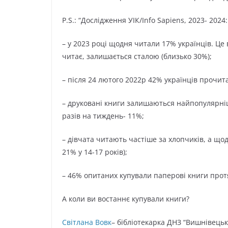
P.S.: “Дослідження УІК/Info Sapiens, 2023- 2024:
– у 2023 році щодня читали 17% українців. Це в
читає, залишається сталою (близько 30%);
– після 24 лютого 2022р 42% українців прочит
– друковані книги залишаються найпопулярніш
разів на тиждень- 11%;
– дівчата читають частіше за хлопчиків, а щод
21% у 14-17 років);
– 46% опитаних купували паперові книги прот
А коли ви востаннє купували книги?
Світлана Вовк
– бібліотекарка ДНЗ “Вишнівець