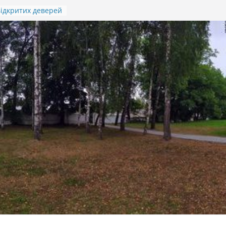
ідкритих деверей
Івана Гавдиди
я підсумків
итячо-юнацької
отичної гри
)
 ПАМ’ЯТІ